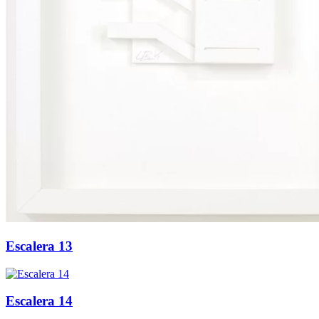
Escalera 13
Escalera 14