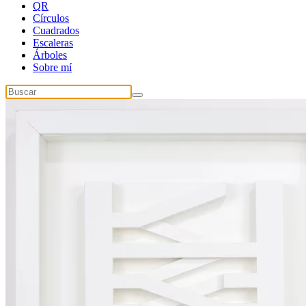
QR
Círculos
Cuadrados
Escaleras
Árboles
Sobre mí