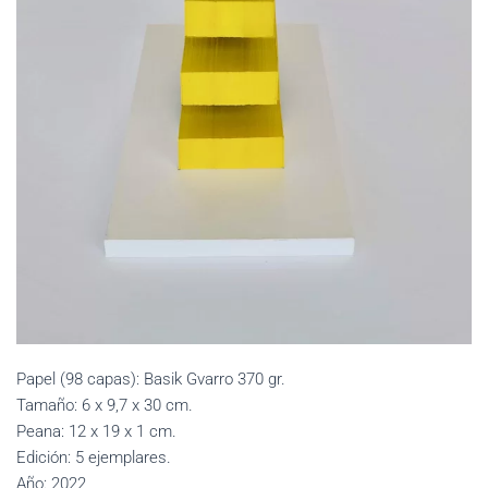
Papel (98 capas): Basik Gvarro 370 gr.
Tamaño: 6 x 9,7 x 30 cm.
Peana: 12 x 19 x 1 cm.
Edición: 5 ejemplares.
Año: 2022