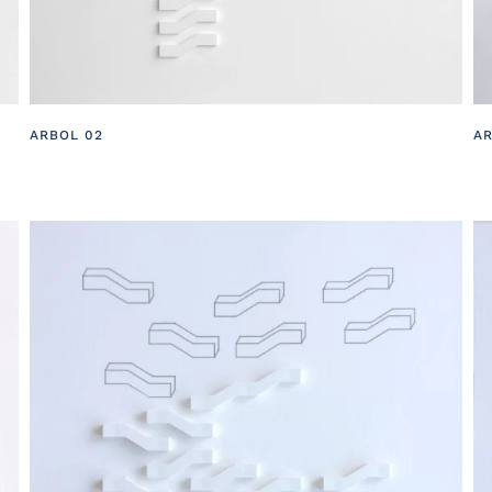
ARBOL 02
AR