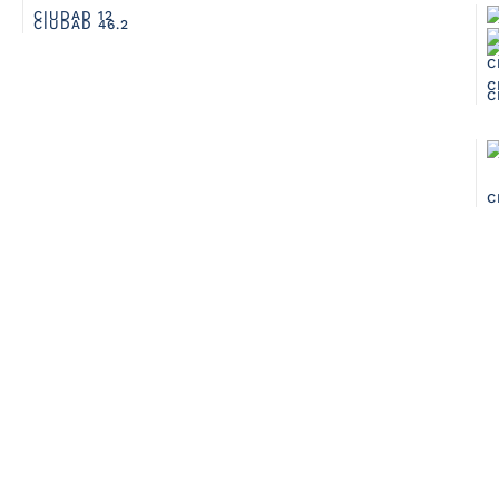
CIUDAD 12
CIUDAD 46.2
C
C
C
C