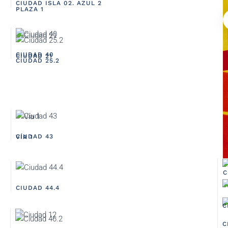
CIUDAD ISLA 02. AZUL 2
PLAZA 1
CIUDAD 40
CIUDAD 21
CIUDAD 25.2
CIUDAD 43
VÍA 1
C
C
CIUDAD 44.4
C
C