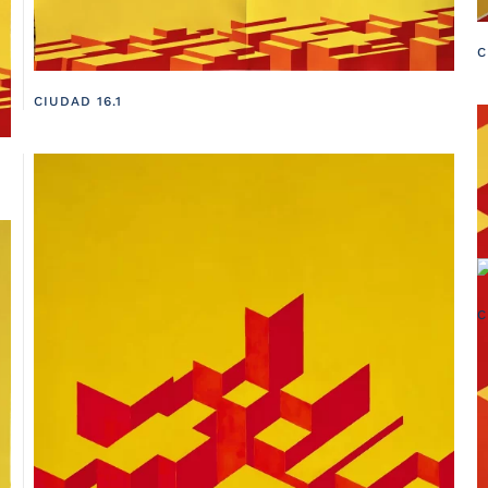
C
CIUDAD 16.1
C